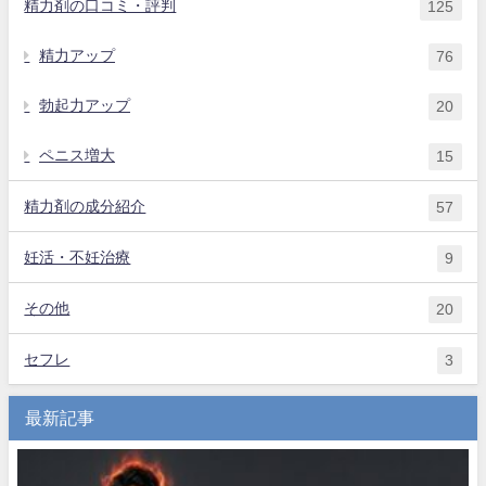
精力剤の口コミ・評判
125
精力アップ
76
勃起力アップ
20
ペニス増大
15
精力剤の成分紹介
57
妊活・不妊治療
9
その他
20
セフレ
3
最新記事