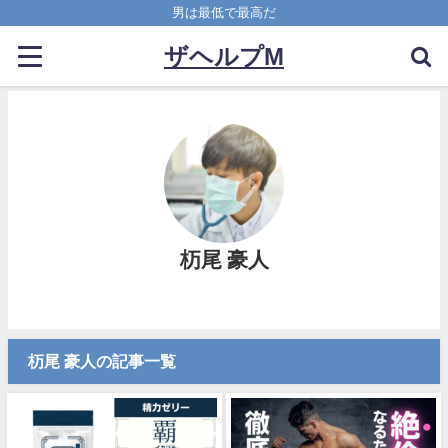
男は最低で最高だ
ザヘルプM
杤尾 豪人
杤尾 豪人の記事一覧