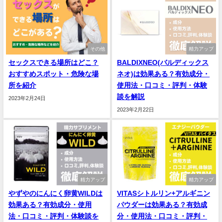
その他
精力アップ
セックスできる場所はどこ？
BALDIXNEO(バルディックス
おすすめスポット・危険な場
ネオ)は効果ある？有効成分・
所を紹介
使用法・口コミ・評判・体験
談を解説
2023年2月24日
2023年2月22日
精力アップ
精力アップ
やずやのにんにく卵黄WILDは
VITASシトルリン+アルギニン
効果ある？有効成分・使用
パウダーは効果ある？有効成
法・口コミ・評判・体験談を
分・使用法・口コミ・評判・