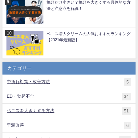
亀頭だけ小さい？亀頭を大きくする具体的な方
法と注意点を解説！
ペニス増大クリームの人気おすすめランキング
【2021年最新版】
カテゴリー
中折れ対策・改善方法
5
ED・勃起不全
34
ペニスを大きくする方法
51
早漏改善
6