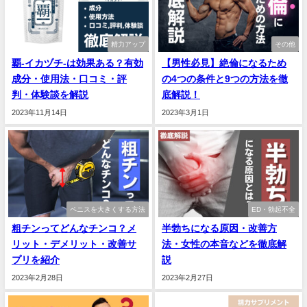
精力アップ
その他
覇-イカヅチ-は効果ある？有効
【男性必見】絶倫になるため
成分・使用法・口コミ・評
の4つの条件と9つの方法を徹
判・体験談を解説
底解説！
2023年11月14日
2023年3月1日
ペニスを大きくする方法
ED・勃起不全
粗チンってどんなチンコ？メ
半勃ちになる原因・改善方
リット・デメリット・改善サ
法・女性の本音などを徹底解
プリを紹介
説
2023年2月28日
2023年2月27日