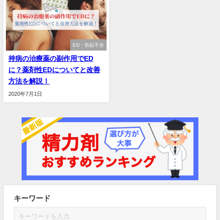
ED・勃起不全
持病の治療薬の副作用でED
に？薬剤性EDについてと改善
方法を解説！
2020年7月1日
キーワード