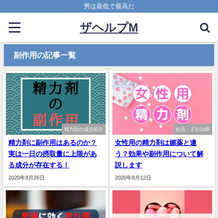
男は最低で最高だ
ザヘルプM
副作用の記事一覧
精力剤の成分紹介
妊活・不妊治療
精力剤に副作用はあるのか？
女性用の精力剤は媚薬と違
実は一日の摂取量に上限があ
う？効果や副作用について解
る成分が存在する！
説します
2020年8月26日
2020年8月12日