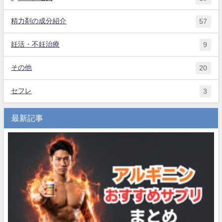
精力剤の成分紹介
57
妊活・不妊治療
9
その他
20
セフレ
3
最新記事