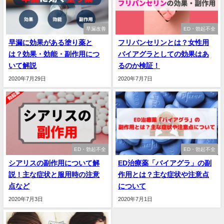
早漏改善
ED・勃起不全
早漏に効果がある塗り薬と
フリバンセリンとは？女性用
は？効果・効能・副作用につ
バイアグラとしての効果はあ
いて解説
るのか検証！
2020年7月29日
2020年7月7日
ED・勃起不全
ED・勃起不全
シアリスの副作用について解
ED治療薬「バイアグラ」の副
説！主な症状と服用時の注意
作用とは？主な症状や注意点
点など
について
2020年7月3日
2020年7月1日