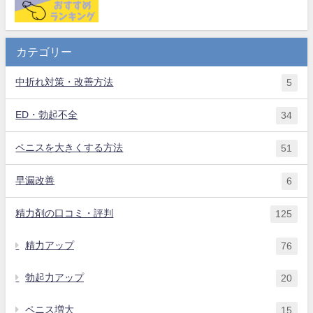
カテゴリー
中折れ対策・改善方法
5
ED・勃起不全
34
ペニスを大きくする方法
51
早漏改善
6
精力剤の口コミ・評判
125
精力アップ
76
勃起力アップ
20
ペニス増大
15