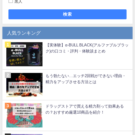
黒人
検索
人気ランキング
【実体験】α-BULL BLACK(アルファブルブラッ
ク)の口コミ・評判・体験談まとめ
もう勃たない…エッチ2回戦ができない理由・
精力をアップさせる方法とは
ドラッグストアで買える精力剤って効果ある
の？おすすめ厳選10商品を紹介！