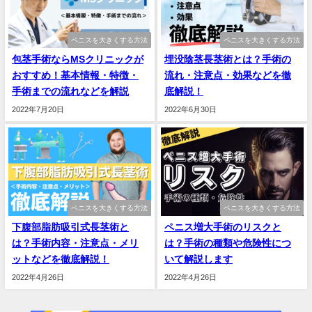
ペニスを大きくする方法
ペニスを大きくする方法
包茎手術ならMSクリニックが
埋没陰茎長茎術とは？手術の
おすすめ！基本情報・特徴・
流れ・注意点・効果などを徹
手術までの流れなどを解説
底解説！
2022年7月20日
2022年6月30日
ペニスを大きくする方法
ペニスを大きくする方法
下腹部脂肪吸引式長茎術と
ペニス増大手術のリスクと
は？手術内容・注意点・メリ
は？手術の種類や危険性につ
ットなどを徹底解説！
いて解説します
2022年4月26日
2022年4月26日