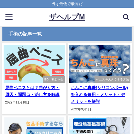
男は最低で最高だ
ザヘルプM
手術の記事一覧
ED・勃起不全
ペニスを大きくする方法
屈曲ペニスとは？曲がり方・
ちんこに真珠(シリコンボール)
原因・問題点・治し方を解説
を入れる費用・メリット・デ
メリットを解説
2022年11月18日
2022年9月1日