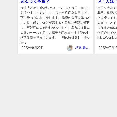
あるって本当？
ズ・方法
金冷法とは？ 金冷法とは、ペニスや金玉（睾丸）
金玉を大きく
を冷やすことです。 シャワーや洗面器を用いて、
非常に重要な
下半身のみ冷水に浸します。 陰嚢の温度は体のど
さは様々です
こよりも低く、体温が高まると睾丸の機能は低下
大きいことで
し、不妊症になる恐れがあります。 睾丸は３日に
になるために
１回のペースで新しい精子を産み出す性本能の中
か紹介してい
枢的役割を担っています。 【男の羅針盤】「金冷
https://penip
法...
2022年9月20日
杤尾 豪人
2022年7月1