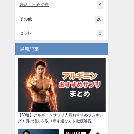
妊活・不妊治療
9
その他
20
セフレ
3
最新記事
【50選】アルギニンサプリ人気おすすめランキン
グ！男の活力を取り戻す選び方を徹底解説