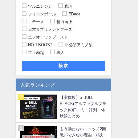
ツルニンジン
真珠
シリコンボール
EDace
エデース
精力向上
日本サプリメントフーズ
エヌオーワンブースト
NO-1 BOOST
非必須アミノ酸
フル勃起
黒人
検索
人気ランキング
【実体験】α-BULL
BLACK(アルファブルブラ
ック)の口コミ・評判・体
験談まとめ
もう勃たない…エッチ2回
戦ができない理由・精力