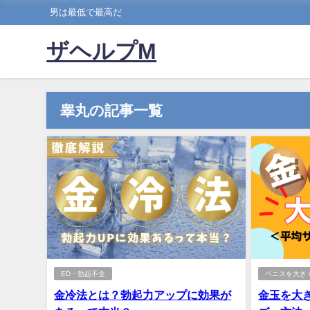
男は最低で最高だ
ザヘルプM
睾丸の記事一覧
ED・勃起不全
ペニスを大き
金冷法とは？勃起力アップに効果が
金玉を大