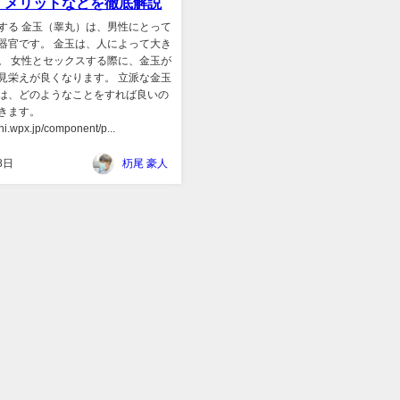
・メリットなどを徹底解説
する 金玉（睾丸）は、男性にとって
器官です。 金玉は、人によって大き
。 女性とセックスする際に、金玉が
見栄えが良くなります。 立派な金玉
は、どのようなことをすれば良いの
きます。
eni.wpx.jp/component/p...
8日
杤尾 豪人