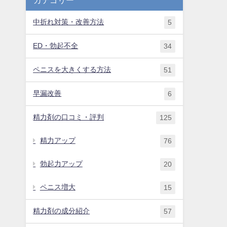
中折れ対策・改善方法
5
ED・勃起不全
34
ペニスを大きくする方法
51
早漏改善
6
精力剤の口コミ・評判
125
精力アップ
76
勃起力アップ
20
ペニス増大
15
精力剤の成分紹介
57