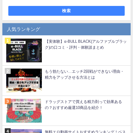
検索
人気ランキング
【実体験】α-BULL BLACK(アルファブルブラッ
ク)の口コミ・評判・体験談まとめ
もう勃たない…エッチ2回戦ができない理由・
精力をアップさせる方法とは
ドラッグストアで買える精力剤って効果ある
の？おすすめ厳選10商品を紹介！
無料エロ動画サイトおすすめランキング！ベス