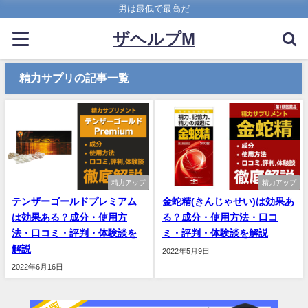
男は最低で最高だ
ザヘルプM
精力サプリの記事一覧
精力アップ
精力アップ
テンザーゴールドプレミアム
金蛇精(きんじゃせい)は効果あ
は効果ある？成分・使用方
る？成分・使用方法・口コ
法・口コミ・評判・体験談を
ミ・評判・体験談を解説
解説
2022年5月9日
2022年6月16日