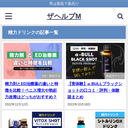
男は最低で最高だ
ザヘルプM
精力ドリンクの記事一覧
ED・勃起不全
勃起力アップ
精力剤とED治療薬の違いと特
【実体験】α-BULLブラックシ
徴を比較！ペニス増大や勃起
ョットの口コミ・評判・体験
力改善はどっちがおすすめ？
談まとめ
2022年12月12日
2022年10月18日