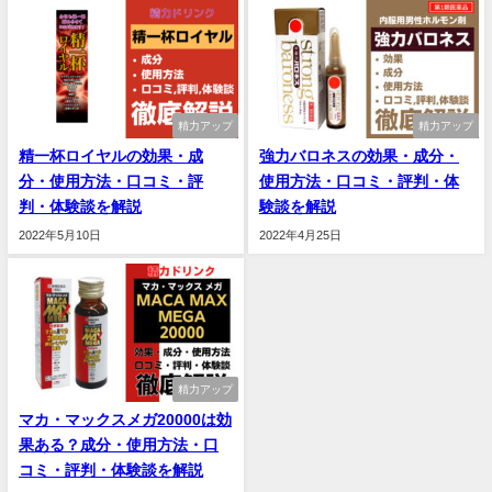
精力アップ
精力アップ
精一杯ロイヤルの効果・成
強力バロネスの効果・成分・
分・使用方法・口コミ・評
使用方法・口コミ・評判・体
判・体験談を解説
験談を解説
2022年5月10日
2022年4月25日
精力アップ
マカ・マックスメガ20000は効
果ある？成分・使用方法・口
コミ・評判・体験談を解説