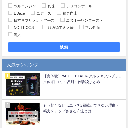
ツルニンジン
真珠
シリコンボール
EDace
エデース
精力向上
日本サプリメントフーズ
エヌオーワンブースト
NO-1 BOOST
非必須アミノ酸
フル勃起
黒人
検索
人気ランキング
【実体験】α-BULL BLACK(アルファブルブラッ
ク)の口コミ・評判・体験談まとめ
もう勃たない…エッチ2回戦ができない理由・
精力をアップさせる方法とは