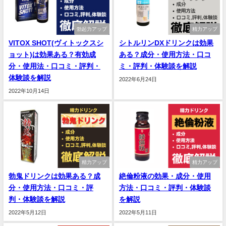
勃起力アップ
精力アップ
VITOX SHOT(ヴィトックスシ
シトルリンDXドリンクは効果
ョット)は効果ある？有効成
ある？成分・使用方法・口コ
分・使用法・口コミ・評判・
ミ・評判・体験談を解説
体験談を解説
2022年6月24日
2022年10月14日
精力アップ
精力アップ
勃鬼ドリンクは効果ある？成
絶倫粉液の効果・成分・使用
分・使用方法・口コミ・評
方法・口コミ・評判・体験談
判・体験談を解説
を解説
2022年5月12日
2022年5月11日