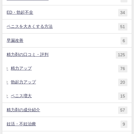
ED・勃起不全
34
ペニスを大きくする方法
51
早漏改善
6
精力剤の口コミ・評判
125
精力アップ
76
勃起力アップ
20
ペニス増大
15
精力剤の成分紹介
57
妊活・不妊治療
9