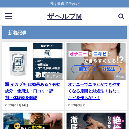
男は最低で最高だ
ザヘルプM
新着記事
精力アップ
その他
覇-イカヅチ-は効果ある？有効
オナニーでニキビができやす
成分・使用法・口コミ・評
くなる原因と対処法！おなニ
判・体験談を解説
キビを作らない！
2023年11月14日
2023年3月23日