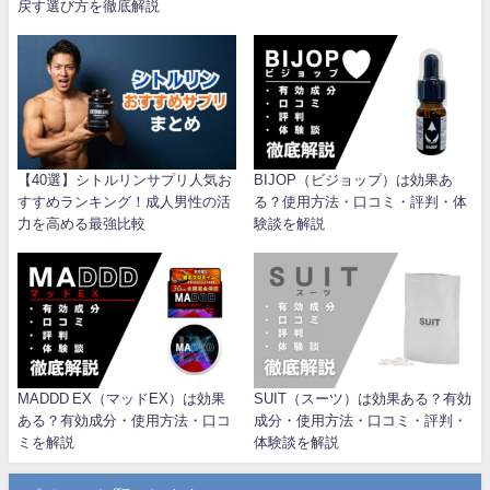
戻す選び方を徹底解説
【40選】シトルリンサプリ人気お
BIJOP（ビジョップ）は効果あ
すすめランキング！成人男性の活
る？使用方法・口コミ・評判・体
力を高める最強比較
験談を解説
MADDD EX（マッドEX）は効果
SUIT（スーツ）は効果ある？有効
ある？有効成分・使用方法・口コ
成分・使用方法・口コミ・評判・
ミを解説
体験談を解説