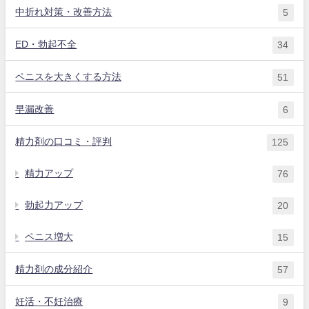
中折れ対策・改善方法
5
ED・勃起不全
34
ペニスを大きくする方法
51
早漏改善
6
精力剤の口コミ・評判
125
精力アップ
76
勃起力アップ
20
ペニス増大
15
精力剤の成分紹介
57
妊活・不妊治療
9