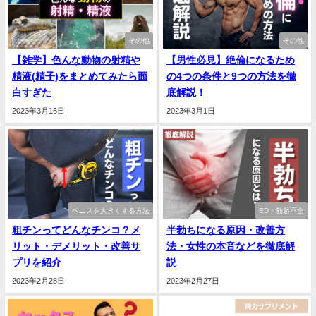
その他
その他
【雑学】色んな動物の射精や
【男性必見】絶倫になるため
精液(精子)をまとめてみたら面
の4つの条件と9つの方法を徹
白すぎた
底解説！
2023年3月16日
2023年3月1日
ペニスを大きくする方法
ED・勃起不全
粗チンってどんなチンコ？メ
半勃ちになる原因・改善方
リット・デメリット・改善サ
法・女性の本音などを徹底解
プリを紹介
説
2023年2月28日
2023年2月27日