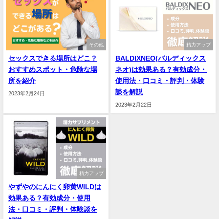
その他
精力アップ
セックスできる場所はどこ？
BALDIXNEO(バルディックス
おすすめスポット・危険な場
ネオ)は効果ある？有効成分・
所を紹介
使用法・口コミ・評判・体験
談を解説
2023年2月24日
2023年2月22日
精力アップ
やずやのにんにく卵黄WILDは
効果ある？有効成分・使用
法・口コミ・評判・体験談を