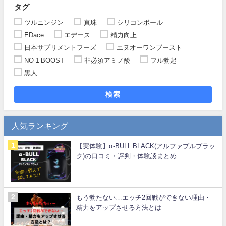
タグ
ツルニンジン
真珠
シリコンボール
EDace
エデース
精力向上
日本サプリメントフーズ
エヌオーワンブースト
NO-1 BOOST
非必須アミノ酸
フル勃起
黒人
検索
人気ランキング
【実体験】α-BULL BLACK(アルファブルブラッ
ク)の口コミ・評判・体験談まとめ
もう勃たない…エッチ2回戦ができない理由・
精力をアップさせる方法とは