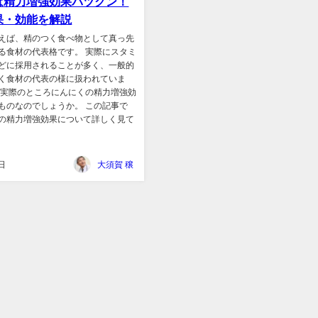
は精力増強効果バツグン！
果・効能を解説
えば、精のつく食べ物として真っ先
る食材の代表格です。 実際にスタミ
どに採用されることが多く、一般的
く食材の代表の様に扱われていま
、実際のところにんにくの精力増強効
ものなのでしょうか。 この記事で
の精力増強効果について詳しく見て
日
大須賀 穣