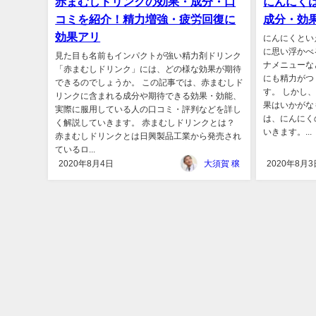
赤まむしドリンクの効果・成分・口
にんにく
コミを紹介！精力増強・疲労回復に
成分・効
効果アリ
にんにくとい
に思い浮かべ
見た目も名前もインパクトが強い精力剤ドリンク
ナメニューな
「赤まむしドリンク」には、どの様な効果が期待
にも精力がつ
できるのでしょうか。 この記事では、赤まむしド
す。 しかし
リンクに含まれる成分や期待できる効果・効能、
果はいかがな
実際に服用している人の口コミ・評判などを詳し
は、にんにく
く解説していきます。 赤まむしドリンクとは？
いきます。...
赤まむしドリンクとは日興製品工業から発売され
ているロ...
2020年8月4日
大須賀 穣
2020年8月3