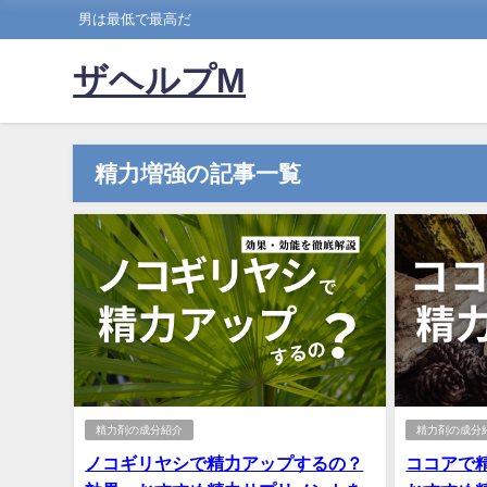
男は最低で最高だ
ザヘルプM
精力増強の記事一覧
精力剤の成分紹介
精力剤の成分
ノコギリヤシで精力アップするの？
ココアで