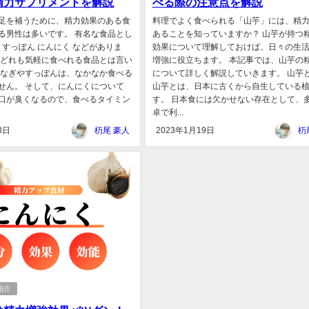
精力サプリメントを解説
べる際の注意点を解説
足を補うために、精力効果のある食
料理でよく食べられる「山芋」には、精
る男性は多いです。 有名な食品とし
あることを知っていますか？ 山芋が持つ
 すっぽん にんにく などがありま
効果について理解しておけば、日々の生
、どれも気軽に食べれる食品とは言い
増強に役立ちます。 本記事では、山芋の
うなぎやすっぽんは、なかなか食べる
について詳しく解説していきます。 山芋
せん。 そして、にんにくについて
山芋とは、日本に古くから自生している
口が臭くなるので、食べるタイミン
す。 日本食には欠かせない存在として、
卓で利...
3日
杤尾 豪人
2023年1月19日
杤
紹介