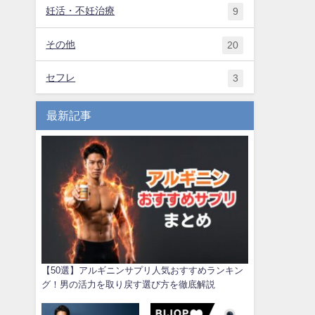
妊活・不妊治療
9
その他
20
セフレ
3
最新記事
【50選】アルギニンサプリ人気おすすめランキン
グ！男の活力を取り戻す選び方を徹底解説