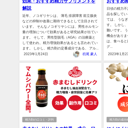
効果・おすすめ精力サプリメントを
おすすめ
解説
日頃の精力不
品を探してい
近年、ノコギリヤシは、 薄毛 排尿障害 前立腺炎
ては、 うなぎ
などの抑制や改善に期待できるとして注目されて
す。 しかし
います。 そんなノコギリヤシには、男性ホルモン
難いです。 
量の増加について効果があると研究結果が出てい
機会がありま
ます。 そして、男性型脱毛（AGA）の治療薬と
は、食べると
して使われ、精力増強効果があるとも言われてい
グ...
ます。 しかし、精力剤の定番成分である、 アル...
2023年1月24日
杤尾 豪人
2023年1月2
精力剤の口コミ・評判
精力剤の成分