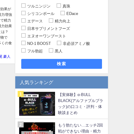
ツルニンジン
真珠
力効果が
シリコンボール
EDace
精力増強
活で精力
エデース
精力向上
精力効果
日本サプリメントフーズ
とは？
エヌオーワンブースト
植物で
多くの食
NO-1 BOOST
非必須アミノ酸
フル勃起
黒人
尾 豪人
検索
人気ランキング
【実体験】α-BULL
BLACK(アルファブルブラ
ック)の口コミ・評判・体
験談まとめ
もう勃たない…エッチ2回
戦ができない理由・精力