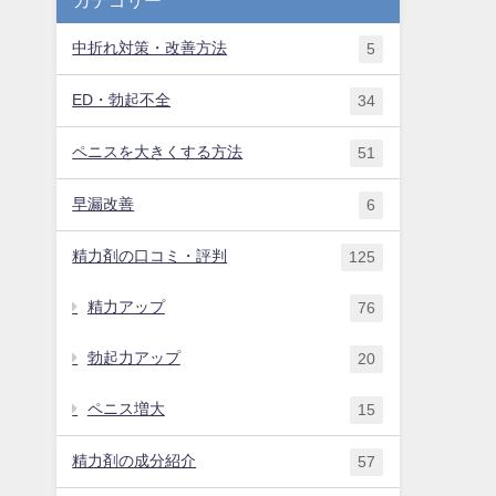
中折れ対策・改善方法
5
ED・勃起不全
34
ペニスを大きくする方法
51
早漏改善
6
精力剤の口コミ・評判
125
精力アップ
76
勃起力アップ
20
ペニス増大
15
精力剤の成分紹介
57