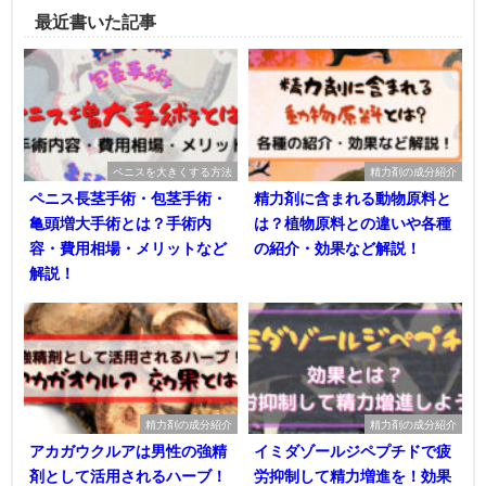
最近書いた記事
ペニスを大きくする方法
精力剤の成分紹介
ペニス長茎手術・包茎手術・
精力剤に含まれる動物原料と
亀頭増大手術とは？手術内
は？植物原料との違いや各種
容・費用相場・メリットなど
の紹介・効果など解説！
解説！
精力剤の成分紹介
精力剤の成分紹介
アカガウクルアは男性の強精
イミダゾールジペプチドで疲
剤として活用されるハーブ！
労抑制して精力増進を！効果