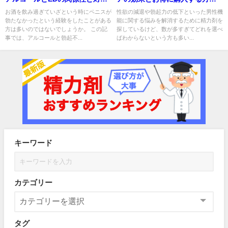
を解説
を解説！
お酒を飲み過ぎていざという時にペニスが
性欲の減退や勃起力の低下といった男性機
勃たなかったという経験をしたことがある
能に関する悩みを解消するために精力剤を
方は多いのではないでしょうか。 この記
探しているけど、数が多すぎてどれを選べ
事では、アルコールと勃起不...
ばわからないという方も多い...
キーワード
カテゴリー
タグ