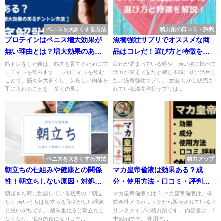
ペニスを大きくする方法
精力剤の口コミ・評判
プロテインはペニス増大効果が
滋養強壮サプリでオススメな商
無い理由とは？増大効果のある
品はコレだ！選び方と特徴を解
チントレ方法を解説
説！
筋トレをした後は、筋肉を育てるためにプ
疲れが溜まっている時や、若い頃に比べて
ロテインを飲みます。 プロテインを飲む
活力が衰えてきたと感じる時にぜひ活用し
ことで、筋肉を大きくし、男らしい肉体を
たい滋養強壮サプリ。 女医 しかし販売さ
手に入れることを、多くの男...
れている滋養強壮サプリは...
ペニスを大きくする方法
精力アップ
朝立ちの仕組みや健康との関係
マカ皇帝倫液は効果ある？成
性！朝立ちしない原因・対処法
分・使用方法・口コミ・評判・
も解説
体験談を解説
朝起きた時に勃起している状態の「朝立
マカ皇帝倫液とは？ マカ皇帝倫液は、株
ち」 若いうちは朝立ちを恥ずかしい現象
式会社メタボリックから販売されているド
と思いがちです。 歳を重ねると朝立ちし
リンクタイプの精力剤です。 内容量は、1
なくなり、悩みの種になります...
本50mlです。 使用す...