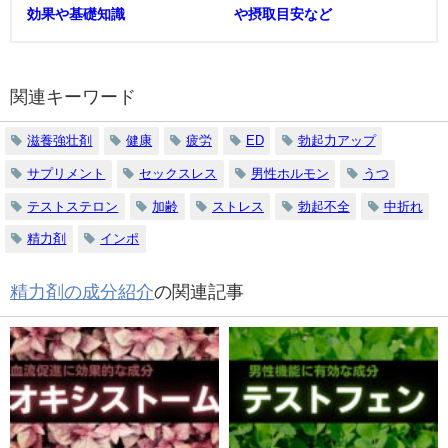
効果や基礎知識
や摂取目安など
関連キーワード
滋養強壮剤
健康
疲労
ED
勃起力アップ
サプリメント
セックスレス
男性ホルモン
うつ
テストステロン
加齢
ストレス
勃起不全
中折れ
精力剤
インポ
精力剤の成分紹介
の関連記事