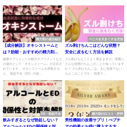
精力剤の成分紹介
ペニスを大きくする方法
【成分解説】オキシストームと
ズル剥けちんこはどんな状態？
は？効能・おすすめの精力剤な
安全に皮をむく方法を解説
どを解説
健康サプリメントや精力サプリメントなど
ズル剥けちんことよく聞きますが、実際に
の成分として「オキシストーム」が注目さ
どんな状態のちんこのことか知っています
れています。 オキシストームを摂取する
か？ ズル剥けちんこは、主に包茎でない
と、 勃起不全（ED）の改...
ちんこのことです。 包茎で...
ED・勃起不全
精力剤の口コミ・評判
飲みすぎるとなぜ勃起しない？
男性機能の改善サプリ！ぺプチ
アルコールとEDの関係性と対策
アの効果とお得に購入する方法