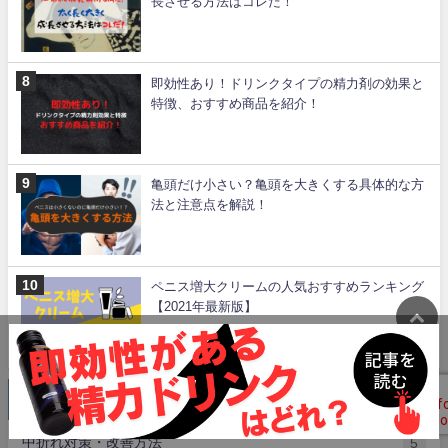
長させる方法はコレだ！
即効性あり！ドリンクタイプの精力剤の効果と
特徴、おすすめ商品を紹介！
亀頭だけ小さい？亀頭を大きくする具体的な方
法と注意点を解説！
ペニス増大クリームの人気おすすめランキング
【2021年最新版】
カテゴリー
中折れ対策・改善方法
5