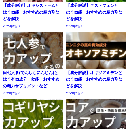
【成分解説】オキシストームと
【成分解説】テストフェンと
は？効能・おすすめの精力剤な
は？効能・おすすめの精力剤な
どを解説
どを解説
2025年2月3日
2023年2月13日
田七人参(でんしちにんじん)と
【成分解説】オキソアミヂンと
は？有効成分・効能・おすすめ
は？効能・おすすめの精力剤な
の精力サプリメントなど
どを解説
2023年2月7日
2023年1月25日