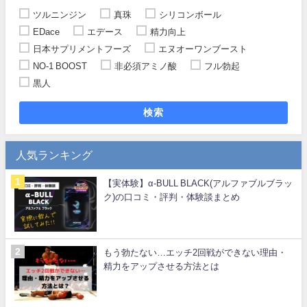
ツルニンジン
真珠
シリコンボール
EDace
エデース
精力向上
日本サプリメントフーズ
エヌオーワンブースト
NO-1 BOOST
非必須アミノ酸
フル勃起
黒人
検索
人気ランキング
【実体験】α-BULL BLACK(アルファブルブラッ
ク)の口コミ・評判・体験談まとめ
もう勃たない…エッチ2回戦ができない理由・
精力をアップさせる方法とは