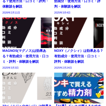
る？使用方法・口コミ・評判・
効成分・使用方法・口コミ・評
体験談を解説
判・体験談を解説
2026年2月11日
2025年3月4日
MAGNOS(マグノス)は効果あ
NOXY（ノクシィ）は効果ある？
る？有効成分・使用方法・口コ
有効成分・使用方法・口コミ・
ミ・評判・体験談を解説
評判・体験談を解説
2025年3月3日
2025年2月24日
23zi（ニジュウサンジ）は効果あ
【21選】ドンキで買えるおすす