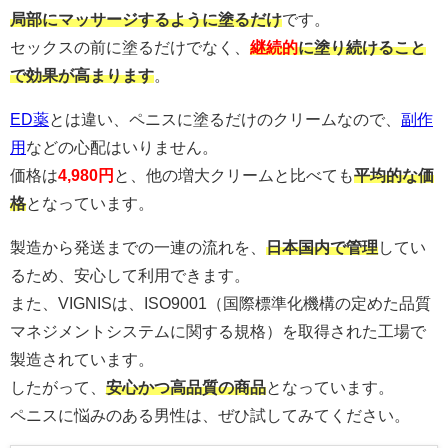
局部にマッサージするように塗るだけ
です。
セックスの前に塗るだけでなく、
継続的
に塗り続けること
で効果が高まります
。
ED薬
とは違い、ペニスに塗るだけのクリームなので、
副作
用
などの心配はいりません。
価格は
4,980円
と、他の増大クリームと比べても
平均的な価
格
となっています。
製造から発送までの一連の流れを、
日本国内で管理
してい
るため、安心して利用できます。
また、VIGNISは、ISO9001（国際標準化機構の定めた品質
マネジメントシステムに関する規格）を取得された工場で
製造されています。
したがって、
安心かつ高品質の商品
となっています。
ペニスに悩みのある男性は、ぜひ試してみてください。