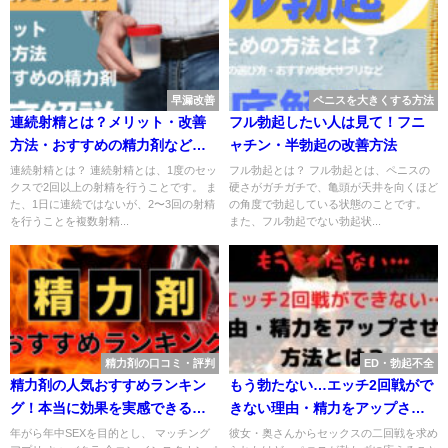
早漏改善
ペニスを大きくする方法
連続射精とは？メリット・改善
フル勃起したい人は見て！フニ
方法・おすすめの精力剤などを
ャチン・半勃起の改善方法
解説
連続射精とは？ 連続射精とは、1度のセッ
フル勃起とは？ フル勃起とは、ペニスの
クスで2回以上の射精を行うことです。 ま
硬さがガチガチで、亀頭が天井を向くほど
た、1日に連続ではないが、2〜3回の射精
の角度で勃起している状態のことです。
を行うことを複数射精...
また、フル勃起でない勃起状...
精力剤の口コミ・評判
ED・勃起不全
精力剤の人気おすすめランキン
もう勃たない…エッチ2回戦がで
グ！本当に効果を実感できる精
きない理由・精力をアップさせ
力剤【2025年最新】
る方法とは
年がら年中SEXを目的とし、 マッチング
彼女・奥さんからセックスの二回戦を求め