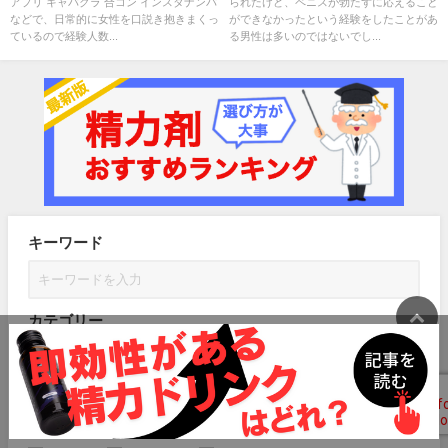
アプリ キャバクラ 合コン インスタナンパ
られたけど、ペニスが勃たずに応えること
などで、日常的に女性を口説き抱きまくっ
ができなかったという経験をしたことがあ
ているので経験人数...
る男性は多いのではないでし...
キーワード
カテゴリー
タグ
ツルニンジン
真珠
シリコンボール