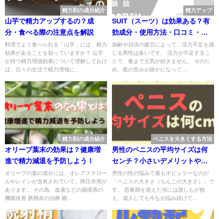
精力剤の成分紹介
精力アップ
山芋で精力アップするの？成
SUIT（スーツ）は効果ある？有
分・食べる際の注意点を解説
効成分・使用方法・口コミ・評
判・体験談を解説
料理でよく食べられる「山芋」には、精力
加齢や日頃の疲労によって、活力不足を感
効果があることを知っていますか？ 山芋
じる男性は多いです。 活力が不足するこ
が持つ精力増強効果について理解しておけ
とで、夜まで元気が続きません。 そのた
ば、日々の生活で精力増強に...
め、夜の営みが疎かになって...
精力剤の成分紹介
ペニスを大きくする方法
オリーブ葉末の効果は？健康増
男性のペニスの平均サイズは何
進で精力減退を予防しよう！
センチ？小さいデメリットや改
善方法を解説
オリーブの葉の成分には、オレアステロー
男性の性の悩みで最もポピュラーなのが
ルやレインが含有されていて、降圧作用が
「ペニスの大きさ（ちんこの大きさ）」で
あります。 その為、血液などの循環系の
す。 思春期を迎えた頃には誰しもが抱
機能改善 膀胱炎の治療 糖...
え、成人しても今なお悩み続けて...