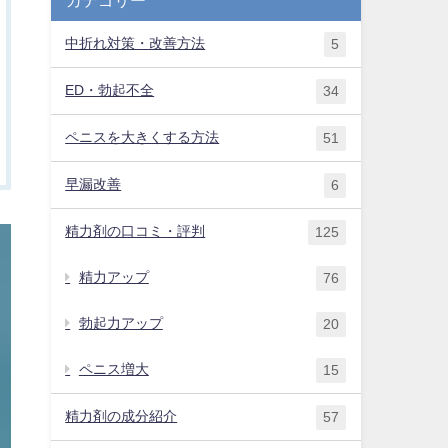
中折れ対策・改善方法
5
ED・勃起不全
34
ペニスを大きくする方法
51
早漏改善
6
精力剤の口コミ・評判
125
精力アップ
76
勃起力アップ
20
ペニス増大
15
精力剤の成分紹介
57