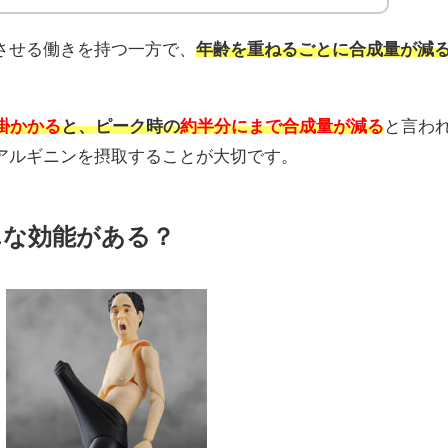
させる働きを持つ一方で、
年齢を重ねるごとに合成量が減
掛かかる
と、ピーク時の
約半分にまで合成量が減る
と言わ
アルギニンを摂取することが大切です。
んな効能がある？