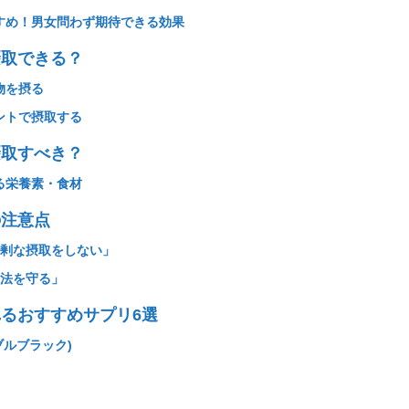
すめ！男女問わず期待できる効果
摂取できる？
物を摂る
ントで摂取する
摂取すべき？
る栄養素・食材
の注意点
過剰な摂取をしない」
用法を守る」
るおすすめサプリ6選
ァブルブラック)