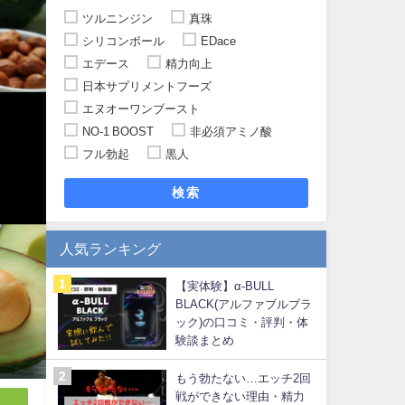
ツルニンジン
真珠
シリコンボール
EDace
エデース
精力向上
日本サプリメントフーズ
エヌオーワンブースト
NO-1 BOOST
非必須アミノ酸
フル勃起
黒人
検索
人気ランキング
【実体験】α-BULL
BLACK(アルファブルブラ
ック)の口コミ・評判・体
験談まとめ
もう勃たない…エッチ2回
戦ができない理由・精力