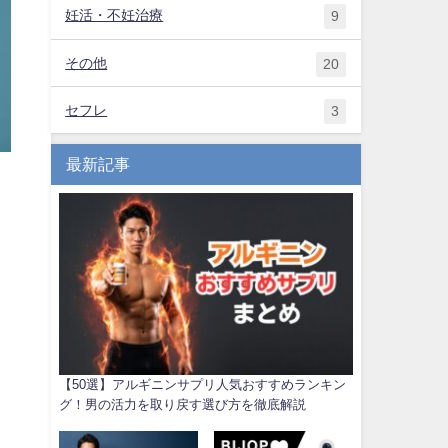
妊活・不妊治療
9
その他
20
セフレ
3
最新記事
【50選】アルギニンサプリ人気おすすめランキン
グ！男の活力を取り戻す選び方を徹底解説