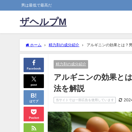
男は最低で最高だ
ザヘルプM
ホーム
精力剤の成分紹介
アルギニンの効果とは？
精力剤の成分紹介
Facebook
アルギニンの効果とは
post
法を解説
20
当サイトでは一部広告を使用しています
はてブ
Pocket