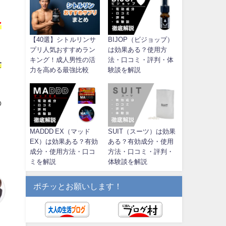
ア
【40選】シトルリンサ
BIJOP（ビジョップ）
プリ人気おすすめラン
は効果ある？使用方
キング！成人男性の活
法・口コミ・評判・体
食
力を高める最強比較
験談を解説
の
MADDD EX（マッド
SUIT（スーツ）は効果
EX）は効果ある？有効
ある？有効成分・使用
成分・使用方法・口コ
方法・口コミ・評判・
ミを解説
体験談を解説
ポチッとお願いします！