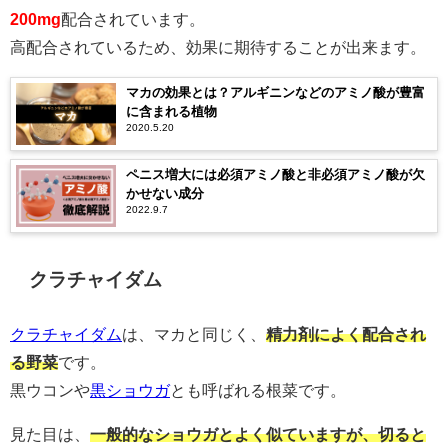
200mg
配合されています。
高配合されているため、効果に期待することが出来ます。
マカの効果とは？アルギニンなどのアミノ酸が豊富
に含まれる植物
2020.5.20
ペニス増大には必須アミノ酸と非必須アミノ酸が欠
かせない成分
2022.9.7
クラチャイダム
クラチャイダム
は、マカと同じく、
精力剤によく配合され
る野菜
です。
黒ウコンや
黒ショウガ
とも呼ばれる根菜です。
見た目は、
一般的なショウガとよく似ていますが、切ると