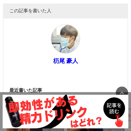
この記事を書いた人
杤尾 豪人
最近書いた記事
ED・勃起不全
ED・勃起不全