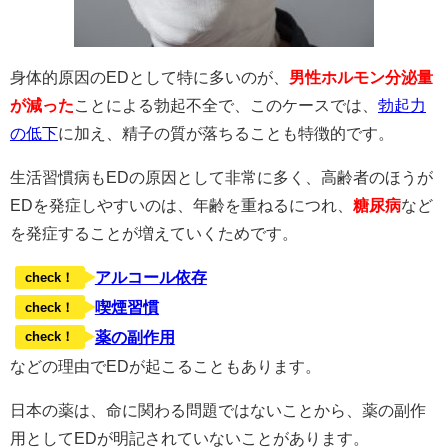
身体的原因のEDとして特に多いのが、
男性ホルモン分泌量
が減った
ことによる勃起不全で、このケースでは、
勃起力
の低下
に加え、精子の質が落ちることも特徴的です。
生活習慣病もEDの原因として非常に多く、高齢者のほうが
EDを発症しやすいのは、年齢を重ねるにつれ、
糖尿病
など
を発症することが増えていくためです。
アルコール依存
check！
喫煙習慣
check！
薬の副作用
check！
などの理由でEDが起こることもあります。
日本の薬は、命に関わる問題ではないことから、薬の副作
用としてEDが明記されていないことがあります。