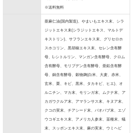
※送料無料
亜麻仁油(国内製造)、やまいもエキス末、シラ
ジットエキス末(シラジットエキス、マルトデ
キストリン)、サフランエキス末、グリセロホ
スホコリン、黒胡椒エキス末、セレン含有酵
母、L-シトルリン、マンガン含有酵母、クロム
含有酵母、モリブデン含有酵母、亜鉛含有酵
母、銅含有酵母、穀物麹(白米、大麦、赤米、
玄米、栗、キビ、黒米、タカキビ、ヒエ)、オ
ルニチン、マカ末、モリンガ末、ムクナ末、ア
カガウクルア末、アマランサス末、キヌア末、
クコの実末、チアシード末、バオバブ末、エゾ
ウコギエキス末、アメリカ人参末、韮種末、蟻
末、スッポンエキス末、麻の実末、ウミヘビ