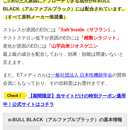
このED三大原因にアプローチできる成分がα-BULL
BLACK（アルファブルブラック）には配合されています。
（すべて原料メーカー推奨量）
ストレスが原因のEDには
「Safr’Inside（サフラン）」
テストステロン低下が原因のEDには
「精製シラジット」
老化が原因のEDには
「山芋由来ジオスゲニン
最上級の成分を配合しており、効果・効能は間違いないと
言えます。
また、ETメディカルは
一般社団法人 日本性機能学会
の賛助
会員にもなっており、その信頼度はお墨付きです。
【期間限定】当サイトだけの特別クーポン適用
Check！
中！公式サイトはコチラ
α-BULL BLACK（アルファブルブラック）の基本情報