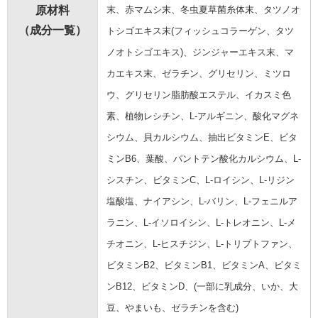
原材料
末、赤マムシ末、冬虫夏草菌糸体末、タツノオ
（成分一覧）
トシゴエキス末(フィッシュコラーゲン、タツ
ノオトシゴエキス)、ジンジャーエキス末、マ
カエキス末、ゼラチン、グリセリン、ミツロ
ウ、グリセリン脂肪酸エステル、イカスミ色
素、植物レシチン、L-アルギニン、酸化マグネ
シウム、貝カルシウム、抽出ビタミンE、ビタ
ミンB6、葉酸、パントテン酸化カルシウム、L-
シスチン、ビタミンC、L-ロイシン、L-リジン
塩酸塩、ナイアシン、L-バリン、L-フェニルア
ラニン、L-イソロイシン、L-トレオニン、L-メ
チオニン、L-ヒスチジン、L-トリプトファン、
ビタミンB2、ビタミンB1、ビタミンA、ビタミ
ンB12、ビタミンD、(一部に乳成分、いか、大
豆、やまいも、ゼラチンを含む)