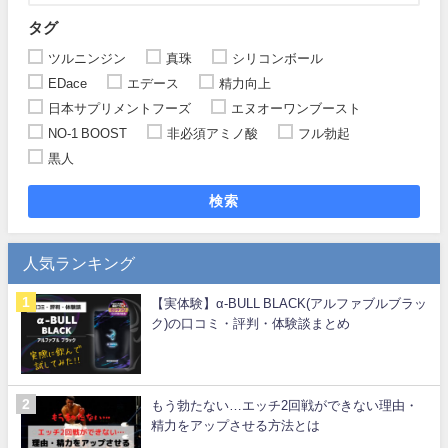
タグ
ツルニンジン
真珠
シリコンボール
EDace
エデース
精力向上
日本サプリメントフーズ
エヌオーワンブースト
NO-1 BOOST
非必須アミノ酸
フル勃起
黒人
検索
人気ランキング
【実体験】α-BULL BLACK(アルファブルブラッ
ク)の口コミ・評判・体験談まとめ
もう勃たない…エッチ2回戦ができない理由・
精力をアップさせる方法とは