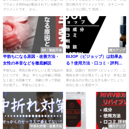
プラセンタ900mgが配合されている精力サ
型の精力サプリメントです。 オナニーや
プリメントです。 さら...
セックスに関して 気持...
ED・勃起不全
精力アップ
半勃ちになる原因・改善方法・
BIJOP（ビジョップ）は効果あ
女性の本音などを徹底解説
る？使用方法・口コミ・評判・
体験談を解説
半勃ちは、男性が恥ずかしいと思う悩みの
最近、話題の「BIJOP（ビジョップ）」に
ひとつです。 実は、半たちは年齢に関係
興味を持つ方が増えていますが、本当に効
なく起こる現象です。 加齢に伴って勃起
果があるのか気になる方も多いでしょう。
力が低下し、半勃ちになるリ...
自分に合った美容サプ...
中折れ対策・改善方法
精力アップ