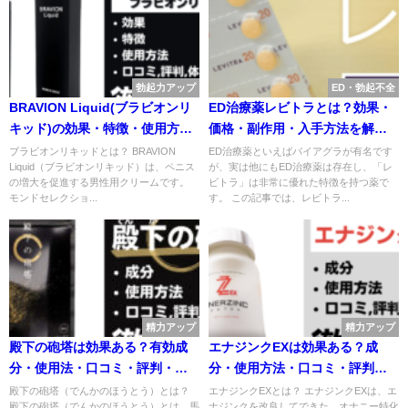
勃起力アップ
ED・勃起不全
BRAVION Liquid(ブラビオンリ
ED治療薬レビトラとは？効果・
キッド)の効果・特徴・使用方
価格・副作用・入手方法を解
法・口コミ・評判を解説
説！
ブラビオンリキッドとは？ BRAVION
ED治療薬といえばバイアグラが有名です
Liquid（ブラビオンリキッド）は、ペニス
が、実は他にもED治療薬は存在し、「レ
の増大を促進する男性用クリームです。
ビトラ」は非常に優れた特徴を持つ薬で
モンドセレクショ...
す。 この記事では、レビトラ...
精力アップ
精力アップ
殿下の砲塔は効果ある？有効成
エナジンクEXは効果ある？成
分・使用法・口コミ・評判・体
分・使用方法・口コミ・評判・
験談を解説
体験談を解説
殿下の砲塔（でんかのほうとう）とは？
エナジンクEXとは？ エナジンクEXは、エ
殿下の砲塔（でんかのほうとう）とは、馬
ナジンクを改良してできた、オナニー特化