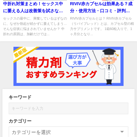
中折れ対策まとめ！セックス中
RIVIV赤カプセルは効果ある？成
に萎える人は改善策を試さない
分・使用方法・口コミ・評判・
とヤバイ
体験談を解説
セックスの最中に、興奮しているはずなの
RIVIV赤カプセルとは？ RIVIV赤カプセル
に、なぜか勃起が続かずに萎えてしまう…
（リバイブレッド）とは、カプセル型の精
そんな症状に悩まされていませんか？ 中
力サプリメントです。 1箱60粒入りで、1
折れの原因は、加齢だけでは...
ヶ月分となり...
キーワード
カテゴリー