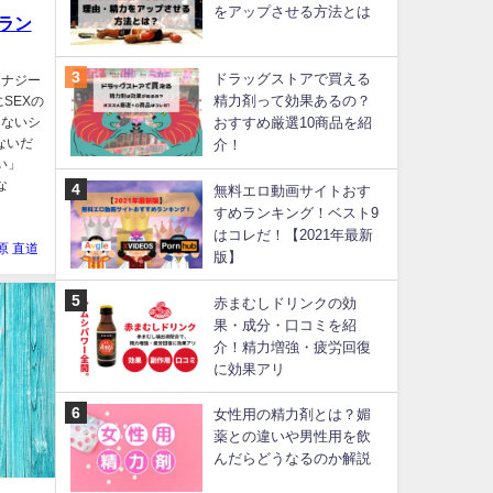
をアップさせる方法とは
ラン
ドラッグストアで買える
エナジー
精力剤って効果あるの？
SEXの
けないシ
おすすめ厳選10商品を紹
ないだ
介！
い」
な
無料エロ動画サイトおす
すめランキング！ベスト9
はコレだ！【2021年最新
原 直道
版】
赤まむしドリンクの効
果・成分・口コミを紹
介！精力増強・疲労回復
に効果アリ
女性用の精力剤とは？媚
薬との違いや男性用を飲
んだらどうなるのか解説