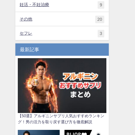
妊活・不妊治療
9
その他
20
セフレ
3
最新記事
【50選】アルギニンサプリ人気おすすめランキン
グ！男の活力を取り戻す選び方を徹底解説