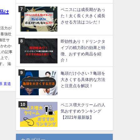
ペニスには成長期があっ
品は
た！太く長く大きく成長
させる方法はコレだ！
て活力が
滋養強壮
強壮サ
即効性あり！ドリンクタ
いかわか
イプの精力剤の効果と特
この記事
徴、おすすめ商品を紹
た上で、
介！
す。 滋
亀頭だけ小さい？亀頭を
大きくする具体的な方法
原 直道
と注意点を解説！
ペニス増大クリームの人
気おすすめランキング
【2021年最新版】
カテゴリー