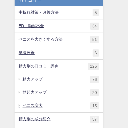
中折れ対策・改善方法
5
ED・勃起不全
34
ペニスを大きくする方法
51
早漏改善
6
精力剤の口コミ・評判
125
精力アップ
76
勃起力アップ
20
ペニス増大
15
精力剤の成分紹介
57