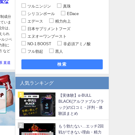
安な
ツルニンジン
真珠
シリコンボール
EDace
抑制成分
エデース
精力向上
れていま
成分は、
日本サプリメントフーズ
えられ
エヌオーワンブースト
ールジペ
NO-1 BOOST
非必須アミノ酸
力剤に
方 など
フル勃起
黒人
原 直道
検索
人気ランキング
【実体験】α-BULL
BLACK(アルファブルブラ
ック)の口コミ・評判・体
験談まとめ
もう勃たない…エッチ2回
戦ができない理由・精力