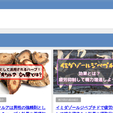
紹介
精力剤の成分紹介
クルアは男性の強精剤とし
イミダゾールジペプチドで疲労