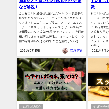
物原料との違いや各種の紹介・効果
て活用さ
など解説！
識
ふと精力剤や滋養強壮剤などのパッケージ裏側の
精力剤や強壮
原材料名を見てみると、 スッポン抽出エキス タ
ア」は、熱帯
ツノオトシゴエキス コブラエキス サソリエキス
す。 古くか
トナカイ角末 オットセイエキス など、私生活で
に 血行促進効
は馴染みのない成分が明記されています。 今回は
ス暖和作用 
精力剤に含まれる動物原料にフォーカスして、 各
されています
種の紹介 期待できる効果 などを解説していき...
にフォーカス
や基...
2021年7月15日
荻原 直道
2021年7月1
精力剤の成分紹介
精力剤の成分