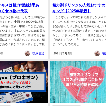
エキスは精力増強効果あ
精力剤ドリンクの人気おすすめ
つく食べ物の代表
キング【2025年最新】
精がつく食べ物」として江戸時代か
「ここぞっ」って時に精力剤ドリンクや
きました。 中国では3000年以上前
ドリンクを頼りたくなりますよね。 とくに
ンの頭・血液・甲羅・肉などが薬と
予定があったりと男として決めないとい
ています。 主にスッポンには良質な
ーンは"♂"たるもの避けて通ることはでき
豊富に含まれていて、男性で言う精
ろう。 いざっって時に、 「性欲が湧かな
質によって形成されているので、精
「勃起しずらい」 「中折れしてしまう」 
がある「精がつく食べ物」として扱
ど、"♂"としての見せ...
5日
荻原 直道
2021年6月2日
荻