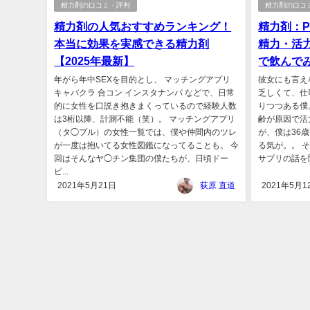
精力剤の口コミ・評判
精力剤の口コ
精力剤の人気おすすめランキング！
精力剤：P
本当に効果を実感できる精力剤
精力・活
【2025年最新】
で飲んで
年がら年中SEXを目的とし、 マッチングアプリ
彼女にも言えな
キャバクラ 合コン インスタナンパ などで、日常
乏しくて、仕
的に女性を口説き抱きまくっているので経験人数
りつつある僕
は3桁以降、計測不能（笑）。 マッチングアプリ
齢が原因で活
（タ◯プル）の女性一覧では、僕や仲間内のツレ
が、僕は36
が一度は抱いてる女性図鑑になってることも。 今
る気が。。 
回はそんなヤ◯チン集団の僕たちが、日頃ドー
サプリの話を聞
ピ...
2021年5月21日
荻原 直道
2021年5月1