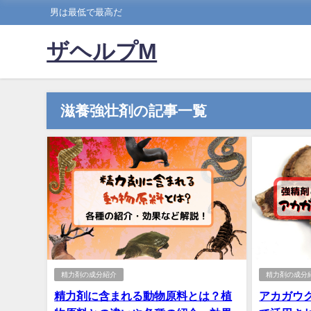
男は最低で最高だ
ザヘルプM
滋養強壮剤の記事一覧
精力剤の成分紹介
精力剤の成分
精力剤に含まれる動物原料とは？植
アカガウ