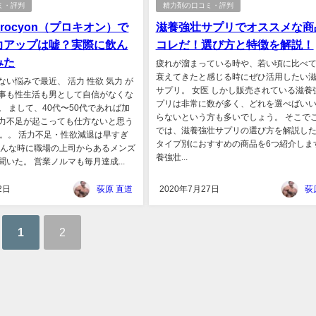
ミ・評判
精力剤の口コミ・評判
rocyon（プロキオン）で
滋養強壮サプリでオススメな商
力アップは嘘？実際に飲ん
コレだ！選び方と特徴を解説！
みた
疲れが溜まっている時や、若い頃に比べ
衰えてきたと感じる時にぜひ活用したい
い悩みで最近、 活力 性欲 気力 が
サプリ。 女医 しかし販売されている滋養
事も性生活も男として自信がなくな
プリは非常に数が多く、どれを選べばい
。 まして、40代〜50代であれば加
らないという方も多いでしょう。 そこで
力不足が起こっても仕方ないと思う
では、滋養強壮サプリの選び方を解説し
歳。。 活力不足・性欲減退は早すぎ
タイプ別におすすめの商品を6つ紹介しま
そんな時に職場の上司からあるメンズ
養強壮...
いた。 営業ノルマも毎月達成...
2日
荻原 直道
2020年7月27日
荻
1
2