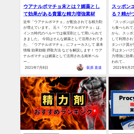
ウアナルポマチョ末とは？媚薬とし
スッポン
て効果がある貴重な精力増強素材
る？精が
近年「ウアナルポマチョ」が配合されてる精力剤
「スッポンは
が増えています。 元々「ウアナルポマチョ」は、
ら食べられて
インカ時代のペルーでは催淫剤として用いられて
から、スッポ
きました。 今回はそんな媚薬として活用されてき
して利用され
た、「ウアナルポマチョ」にフォーカスして 基本
タンパク質が
情報 効果効能 摂取方法 などを解説します！ ウア
子はタンパク
ナルポマチョは媚薬として活用される南米ペル
力増強に効果
ー...
われて...
2021年7月8日
荻原 直道
2021年6月2