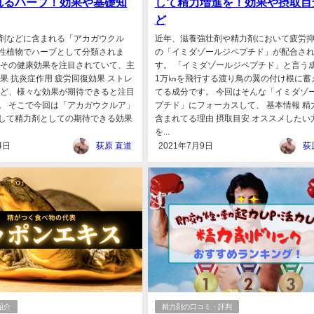
れるハーブ！効果や基礎知
して精力増進を！効果や摂取目
ど
剤などに含まれる「アカガウクル
近年、滋養強壮剤や精力剤において疲労
性植物でハーブとして分類されま
の「イミダゾールジペプチド」が配合さ
らその健康効果を注目されていて、主
す。 「イミダゾールジペプチド」と言う
果 抗炎症作用 疲労回復効果 ストレ
1万㎞を飛行する渡り鳥の翼の付け根に蓄
など、様々な効果が期待できると注目
てる成分です。 今回はそんな「イミダゾ
。 そこで今回は「アカガウクルア」
プチド」にフォーカスして、 基本情報 精
して精力剤としての期待できる効果
含まれてる理由 摂取目安 オススメしたい
を...
4日
荻原 直道
2021年7月9日
荻
紹介
精力剤の口コミ・評判